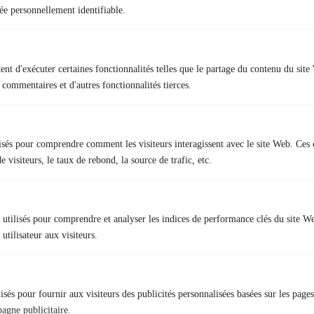
e personnellement identifiable.
novembre 2024
février 2022
janvier 2022
nt d'exécuter certaines fonctionnalités telles que le partage du contenu du sit
septembre 2021
 commentaires et d'autres fonctionnalités tierces.
mai 2021
avril 2021
lisés pour comprendre comment les visiteurs interagissent avec le site Web. Ces 
 visiteurs, le taux de rebond, la source de trafic, etc.
Catégories
utilisés pour comprendre et analyser les indices de performance clés du site W
utilisateur aux visiteurs.
CACES
Ferroviaire
Non Classé
lisés pour fournir aux visiteurs des publicités personnalisées basées sur les pag
pagne publicitaire.
Prévention Des Risques Professionnels