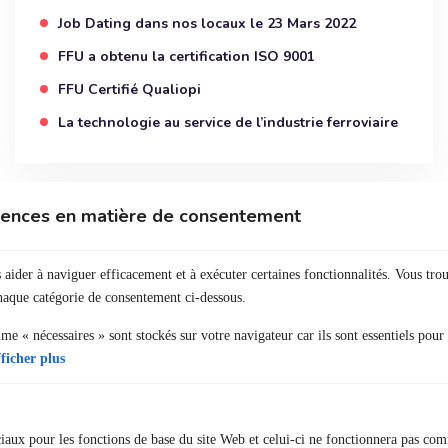
Job Dating dans nos locaux le 23 Mars 2022
FFU a obtenu la certification ISO 9001
FFU Certifié Qualiopi
La technologie au service de l’industrie ferroviaire
érences en matière de consentement
Commentaires récents
 aider à naviguer efficacement et à exécuter certaines fonctionnalités. Vous tro
Bensrhir
dans
Visite des candidats sur le site de
chaque catégorie de consentement ci-dessous.
Rennes Terminal
e « nécessaires » sont stockés sur votre navigateur car ils sont essentiels pour
ficher plus
Archives
ciaux pour les fonctions de base du site Web et celui-ci ne fonctionnera pas co