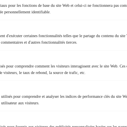
ciaux pour les fonctions de base du site Web et celui-ci ne fonctionnera pas co
e personnellement identifiable.
Nous contacter
nt d'exécuter certaines fonctionnalités telles que le partage du contenu du sit
 commentaires et d'autres fonctionnalités tierces.
31 rue des Landelles
35510 Cesson-Sévigné
lisés pour comprendre comment les visiteurs interagissent avec le site Web. Ces 
02 23 22 51 55
 visiteurs, le taux de rebond, la source de trafic, etc.
contact@formation-ffu.net
utilisés pour comprendre et analyser les indices de performance clés du site W
Liens rapides
utilisateur aux visiteurs.
+ Tests psychotechniques et médicaux
+ Offre d’emploi
lisés pour fournir aux visiteurs des publicités personnalisées basées sur les pag