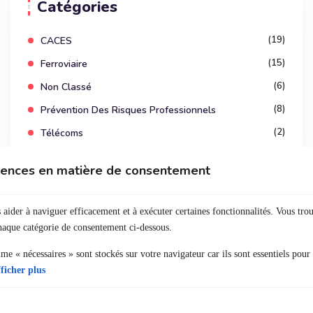
Catégories
(19)
CACES
(15)
Ferroviaire
(6)
Non Classé
(8)
Prévention Des Risques Professionnels
(2)
Télécoms
érences en matière de consentement
 aider à naviguer efficacement et à exécuter certaines fonctionnalités. Vous tro
chaque catégorie de consentement ci-dessous.
e « nécessaires » sont stockés sur votre navigateur car ils sont essentiels pour
ficher plus
Organisme de formation spécialisé dans la sécurité ferroviaire.