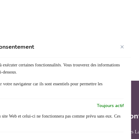
 consentement
à exécuter certaines fonctionnalités. Vous trouverez des informations
i-dessous.
 votre navigateur car ils sont essentiels pour permettre les
Toujours actif
Nous con
u site Web et celui-ci ne fonctionnera pas comme prévu sans eux. Ces
31 rue des L
Organisme de formation