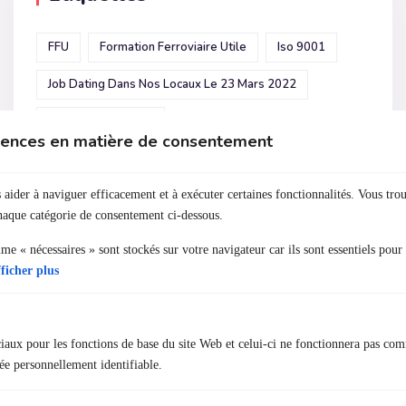
FFU
Formation Ferroviaire Utile
Iso 9001
Job Dating Dans Nos Locaux Le 23 Mars 2022
Secteur Ferroviaire
érences en matière de consentement
 aider à naviguer efficacement et à exécuter certaines fonctionnalités. Vous tro
chaque catégorie de consentement ci-dessous.
Catégories
e « nécessaires » sont stockés sur votre navigateur car ils sont essentiels pour
ficher plus
(19)
CACES
(15)
Ferroviaire
(6)
Non Classé
ciaux pour les fonctions de base du site Web et celui-ci ne fonctionnera pas co
e personnellement identifiable.
(8)
Prévention Des Risques Professionnels
(2)
Télécoms