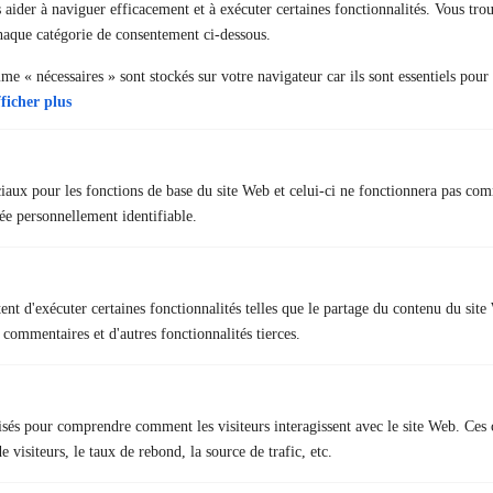
Nous contacter
 aider à naviguer efficacement et à exécuter certaines fonctionnalités. Vous tro
chaque catégorie de consentement ci-dessous.
31 rue des Landelles
e « nécessaires » sont stockés sur votre navigateur car ils sont essentiels pour
35510 Cesson-Sévigné
ficher plus
02 23 22 51 55
contact@formation-ffu.net
ciaux pour les fonctions de base du site Web et celui-ci ne fonctionnera pas co
e personnellement identifiable.
Liens rapides
nt d'exécuter certaines fonctionnalités telles que le partage du contenu du sit
+ Tests psychotechniques et médicaux
 commentaires et d'autres fonctionnalités tierces.
+ Offre d’emploi
+ Foire aux questions
lisés pour comprendre comment les visiteurs interagissent avec le site Web. Ces 
 visiteurs, le taux de rebond, la source de trafic, etc.
Nous respectons votre vie privée.