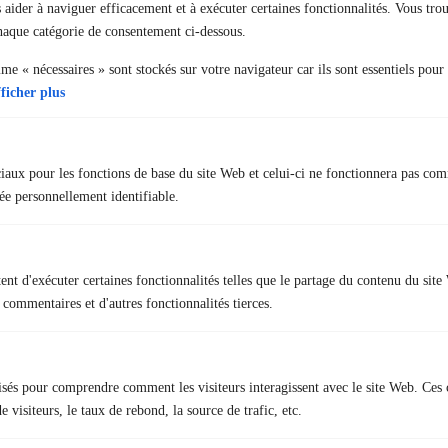
Nous contacter
 aider à naviguer efficacement et à exécuter certaines fonctionnalités. Vous tro
chaque catégorie de consentement ci-dessous.
31 rue des Landelles
e « nécessaires » sont stockés sur votre navigateur car ils sont essentiels pour
35510 Cesson-Sévigné
ficher plus
02 23 22 51 55
contact@formation-ffu.net
ciaux pour les fonctions de base du site Web et celui-ci ne fonctionnera pas co
e personnellement identifiable.
Liens rapides
nt d'exécuter certaines fonctionnalités telles que le partage du contenu du sit
+ Tests psychotechniques et médicaux
 commentaires et d'autres fonctionnalités tierces.
+ Offre d’emploi
+ Foire aux questions
lisés pour comprendre comment les visiteurs interagissent avec le site Web. Ces 
 visiteurs, le taux de rebond, la source de trafic, etc.
Nous respectons votre vie privée.