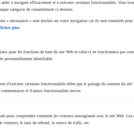
Nous contacter
 aider à naviguer efficacement et à exécuter certaines fonctionnalités. Vous tro
chaque catégorie de consentement ci-dessous.
31 rue des Landelles
e « nécessaires » sont stockés sur votre navigateur car ils sont essentiels pour
35510 Cesson-Sévigné
ficher plus
02 23 22 51 55
contact@formation-ffu.net
ciaux pour les fonctions de base du site Web et celui-ci ne fonctionnera pas co
e personnellement identifiable.
Liens rapides
nt d'exécuter certaines fonctionnalités telles que le partage du contenu du sit
+ Tests psychotechniques et médicaux
 commentaires et d'autres fonctionnalités tierces.
+ Offre d’emploi
+ Foire aux questions
lisés pour comprendre comment les visiteurs interagissent avec le site Web. Ces 
 visiteurs, le taux de rebond, la source de trafic, etc.
Nous respectons votre vie privée.