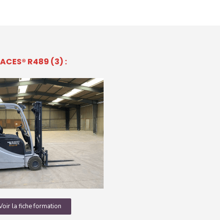
ACES®
R489 (3) :
Voir la fiche formation