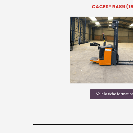
CACES®
R489 (1B
Voir la fiche formatio