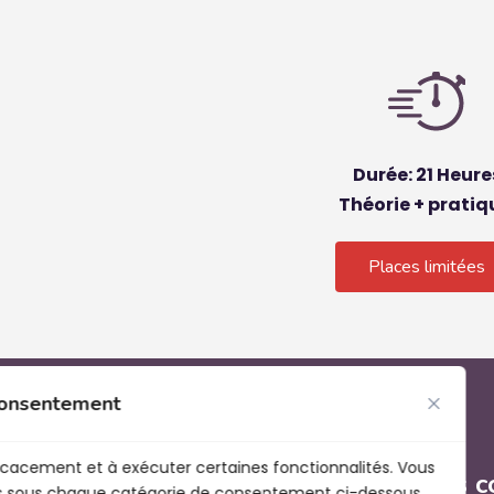
Durée: 21 Heure
Théorie + pratiq
Places limitées
 consentement
ficacement et à exécuter certaines fonctionnalités. Vous
Nous c
kies sous chaque catégorie de consentement ci-dessous.