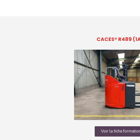
CACES® R489 (1A
Voir la fiche formatio