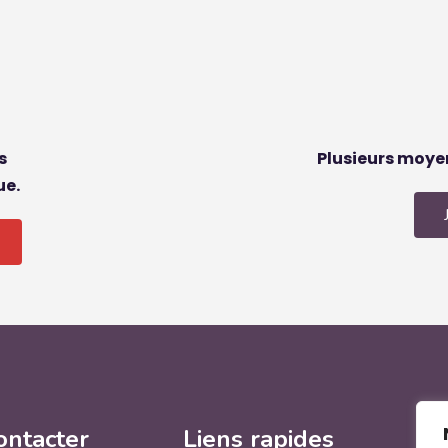
s
Plusieurs moye
ue.
ontacter
Liens rapides