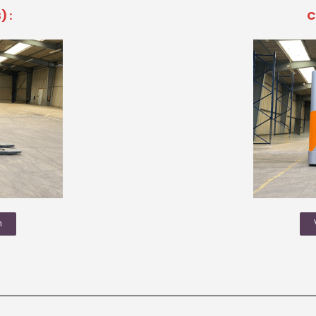
) :
C
n