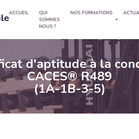
ACCUEIL
QUI
NOS FORMATIONS
ACTUA
ile
SOMMES
NOUS ?
icat d'aptitude à la con
CACES® R489
(1A-1B-3-5)