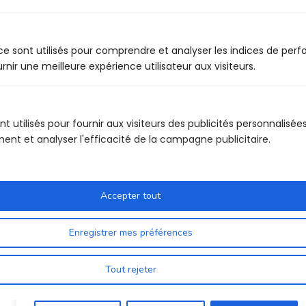
contact@formation-ffu.net
e sont utilisés pour comprendre et analyser les indices de perf
Liens rapides
nir une meilleure expérience utilisateur aux visiteurs.
+ Tests psychotechniques et médicaux
+ Offre d’emploi
nt utilisés pour fournir aux visiteurs des publicités personnalisée
nt et analyser l'efficacité de la campagne publicitaire.
+ Foire aux questions
Nous respectons votre vie privée.
Accepter tout
Nous utilisons des cookies pour améliorer votre
Enregistrer mes préférences
expérience de navigation, diffuser des publicités ou
des contenus personnalisés et analyser notre trafic. En
cliquant sur « Tout accepter », vous consentez à notre
Tout rejeter
Métiers
Mentions Légales
Contactez Nous
Nos CGVs
utilisation des cookies.